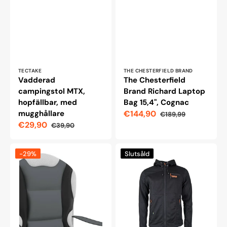
Leverantör:
Leverantör:
TECTAKE
THE CHESTERFIELD BRAND
Vadderad
The Chesterfield
campingstol MTX,
Brand Richard Laptop
hopfällbar, med
Bag 15,4", Cognac
mugghållare
€144,90
€189,99
Reapris
Ordinarie
€29,90
€39,90
pris
Reapris
Ordinarie
pris
Campingstol,
Woodline
-29%
Slutsåld
gråsvart
Optima-
2
fleecejacka
med
huva,
svart