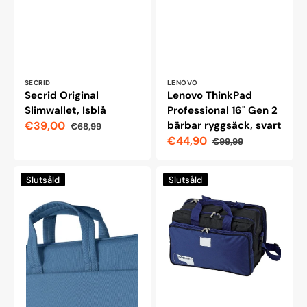
Leverantör:
Leverantör:
SECRID
LENOVO
Secrid Original
Lenovo ThinkPad
Slimwallet, Isblå
Professional 16" Gen 2
€39,00
bärbar ryggsäck, svart
€68,99
Reapris
Ordinarie
€44,90
€99,99
pris
Reapris
Ordinarie
pris
Trust
Tremblay
Slutsåld
Slutsåld
Bologna
första
Laptopväska,
hjälpen-
Blå
väska
mellanstorlek
(ofylld)