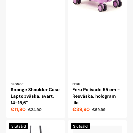
Leverantör:
Leverantör:
SPONGE
FERU
Sponge Shoulder Case
Feru Palisade 55 cm -
Laptopväska, svart,
Resväska, hologram
14-15,6"
lila
€11,90
€39,90
€24,90
€59,99
Reapris
Ordinarie
Reapris
Ordinarie
pris
pris
GoTravel
Evoc
Slutsåld
Slutsåld
Passport-
Hip