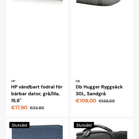
Leverantör:
Leverantör:
HP
DB
HP vändbart fodral för
Db Hugger Ryggsäck
bärbar dator, grå/lila,
30L, Sandgrå
15,6"
€109,00
€139,00
Reapris
Ordinarie
€17,90
€22,60
pris
Reapris
Ordinarie
pris
Secrid
Lenovo
Slutsåld
Slutsåld
Original
ThinkPad
Slimwallet,
Professional