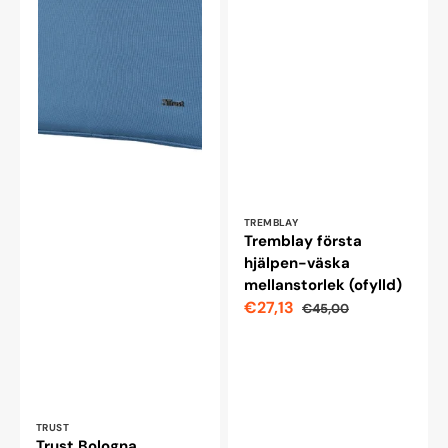
Leverantör:
TREMBLAY
Tremblay första
hjälpen-väska
mellanstorlek (ofylld)
€27,13
€45,00
Reapris
Ordinarie
pris
Leverantör:
TRUST
Trust Bologna