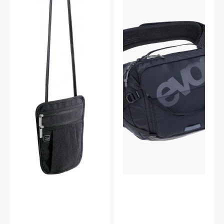
väska
Pack
Pro
3
+
Blåsa,
Svart