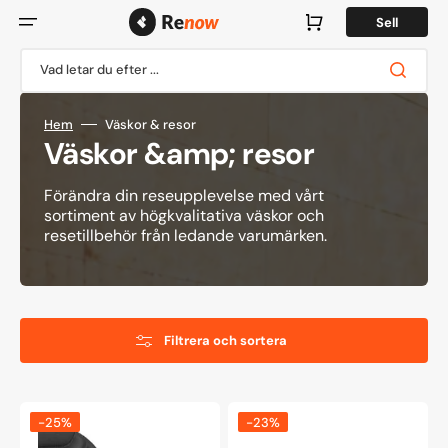
Hoppa
till
Varukorg
Sell
innehåll
Vad letar du efter ...
Hem
Väskor & resor
Kollektion:
Väskor &amp; resor
Förändra din reseupplevelse med vårt
sortiment av högkvalitativa väskor och
resetillbehör från ledande varumärken.
Filtrera och sortera
Vadderad
The
-25%
-23%
campingstol
Chesterfield