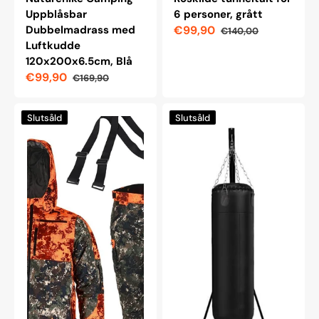
Uppblåsbar
6 personer, grått
Dubbelmadrass med
€99,90
€140,00
Reapris
Ordinarie
Luftkudde
pris
120x200x6.5cm, Blå
€99,90
€169,90
Reapris
Ordinarie
pris
Woodline
Fällbart
Slutsåld
Slutsåld
Forest
boxbollsställ
Barnjaktdress,
68
Storlek
kg
120
med
justerbar
höjd
182
cm–
230
cm