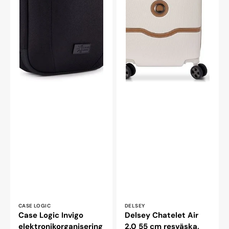
Leverantör:
Leverantör:
CASE LOGIC
DELSEY
Case Logic Invigo
Delsey Chatelet Air
elektronikorganisering
2.0 55 cm resväska,