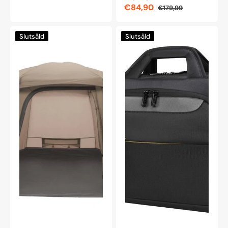
€84,90
€179,99
Reapris
Ordinarie
pris
Easy
Targus
Slutsåld
Slutsåld
Camp
CityGear
Moonlight
15,6-
Yurt
17,3"
6-
toppmatad
personerstält
laptopväska,
svart