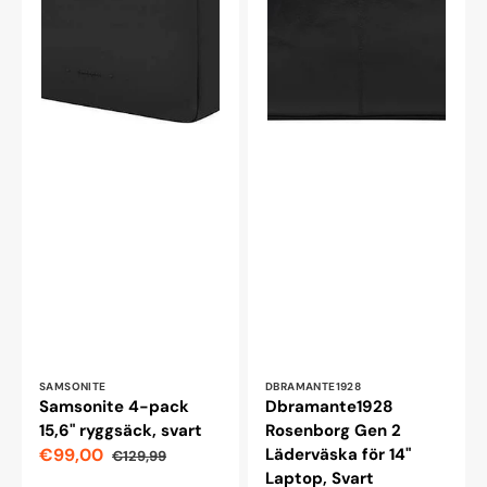
Leverantör:
Leverantör:
SAMSONITE
DBRAMANTE1928
Samsonite 4-pack
Dbramante1928
15,6" ryggsäck, svart
Rosenborg Gen 2
€99,00
Läderväska för 14"
€129,99
Reapris
Ordinarie
Laptop, Svart
pris