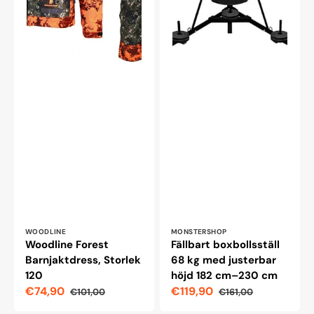
Leverantör:
Leverantör:
WOODLINE
MONSTERSHOP
Woodline Forest
Fällbart boxbollsställ
Barnjaktdress, Storlek
68 kg med justerbar
120
höjd 182 cm–230 cm
€74,90
€119,90
€101,00
€161,00
Reapris
Ordinarie
Reapris
Ordinarie
pris
pris