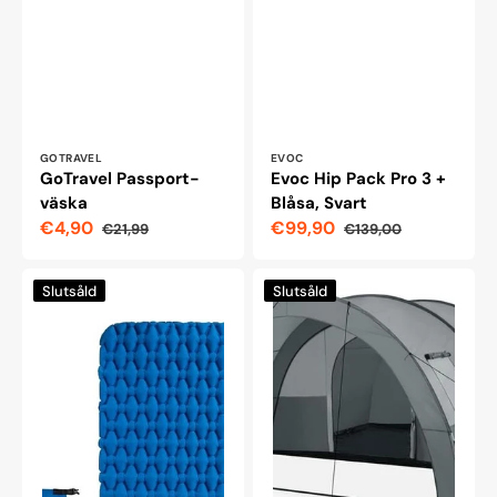
Leverantör:
Leverantör:
GOTRAVEL
EVOC
GoTravel Passport-
Evoc Hip Pack Pro 3 +
väska
Blåsa, Svart
€4,90
€99,90
€21,99
€139,00
Reapris
Ordinarie
Reapris
Ordinarie
pris
pris
Naturehike
Roskilde
Slutsåld
Slutsåld
Camping
tunneltält
Uppblåsbar
för
Dubbelmadrass
6
med
personer,
Luftkudde
grått
120x200x6.5cm,
Blå