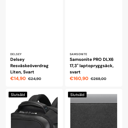
Leverantör:
Leverantör:
DELSEY
SAMSONITE
Delsey
Samsonite PRO DLX6
Resväskeöverdrag
17,3" laptopryggsäck,
Liten, Svart
svart
€14,90
€160,90
€24,90
€268,00
Reapris
Ordinarie
Reapris
Ordinarie
pris
pris
Samsonite
Läderfodral
Slutsåld
Slutsåld
Spectrolite
i
3.0
ullnöt
Laptopryggsäck
för
15,6",
13-
Svart
tums
MacBook