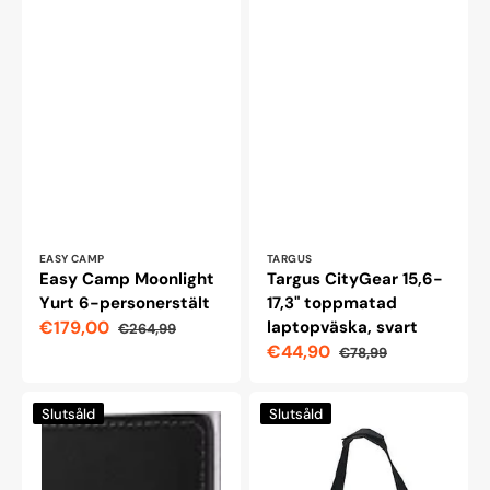
Leverantör:
Leverantör:
EASY CAMP
TARGUS
Easy Camp Moonlight
Targus CityGear 15,6-
Yurt 6-personerstält
17,3" toppmatad
€179,00
laptopväska, svart
€264,99
Reapris
Ordinarie
€44,90
€78,99
pris
Reapris
Ordinarie
pris
Secrid
Vaude
Slutsåld
Slutsåld
Original
Big
Miniplånbok,
Bike
Svart
Bag
Cykeltransportväska,