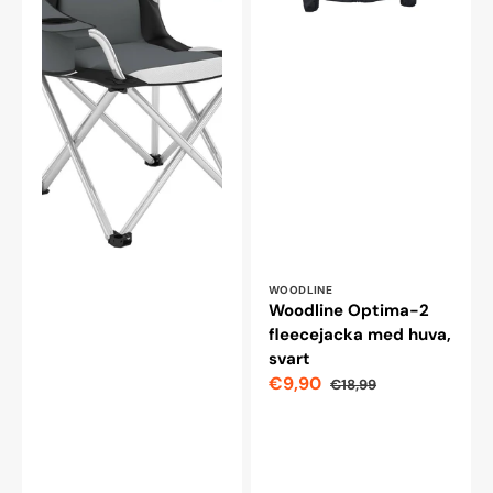
Leverantör:
WOODLINE
Woodline Optima-2
fleecejacka med huva,
svart
€9,90
€18,99
Reapris
Ordinarie
pris