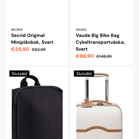
Leverantör:
Leverantör:
SECRID
VAUDE
Secrid Original
Vaude Big Bike Bag
Miniplånbok, Svart
Cykeltransportväska,
€35,90
Svart
€52,99
Reapris
Ordinarie
€86,90
€148,99
pris
Reapris
Ordinarie
pris
Case
Delsey
Slutsåld
Slutsåld
Logic
Chatelet
Invigo
Air
elektronikorganiseringsväska,
2.0
medium
55
cm
resväska,
vit