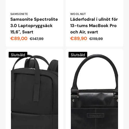
Leverantör:
Leverantör:
SAMSONITE
WOOLNUT
Samsonite Spectrolite
Läderfodral i ullnöt för
3.0 Laptopryggsäck
13-tums MacBook Pro
15,6", Svart
och Air, svart
€89,00
€89,90
€147,99
€119,99
Reapris
Ordinarie
Reapris
Ordinarie
pris
pris
Samsonite
Dbramante1928
Slutsåld
Slutsåld
4-
Rosenborg
pack
Gen
15,6"
2
ryggsäck,
Läderväska
svart
för
14"
Laptop,
Svart