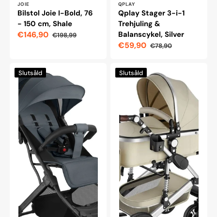
Leverantör:
Leverantör:
JOIE
QPLAY
Bilstol Joie I-Bold, 76
Qplay Stager 3-i-1
- 150 cm, Shale
Trehjuling &
€146,90
Balanscykel, Silver
€198,99
Reapris
Ordinarie
€59,90
€78,90
pris
Reapris
Ordinarie
pris
Barnvagn
Tectake
Slutsåld
Slutsåld
Finn
kombibarnvagnsmatta,
–
100
hopfällbar,
x
5-
63
punktssele,
x
enhandsfällning,
120
lättskött
cm,
tyg
grå/beige
–
antracit