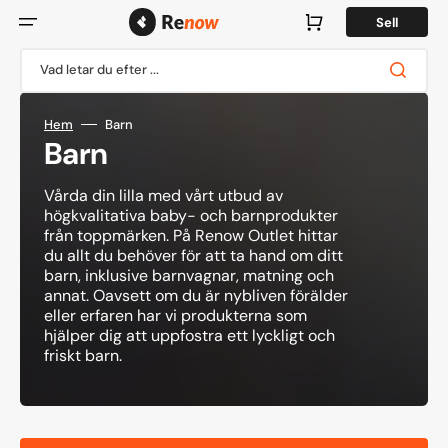
Hoppa
till
Varukorg
Sell
innehåll
Vad letar du efter ...
Hem
Barn
Kollektion:
Barn
Vårda din lilla med vårt utbud av
högkvalitativa baby- och barnprodukter
från toppmärken. På Renow Outlet hittar
du allt du behöver för att ta hand om ditt
barn, inklusive barnvagnar, matning och
annat. Oavsett om du är nybliven förälder
eller erfaren har vi produkterna som
hjälper dig att uppfostra ett lyckligt och
friskt barn.