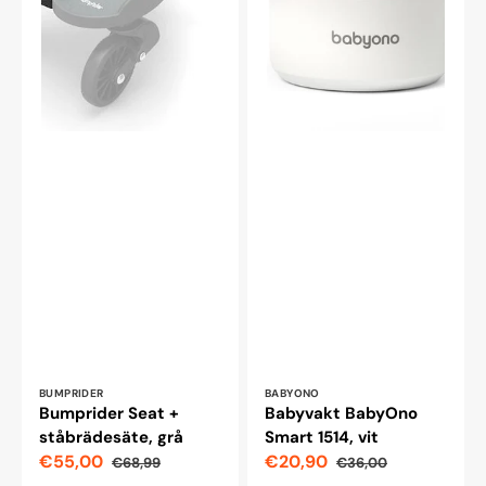
Leverantör:
Leverantör:
BUMPRIDER
BABYONO
Bumprider Seat +
Babyvakt BabyOno
ståbrädesäte, grå
Smart 1514, vit
€55,00
€20,90
€68,99
€36,00
Reapris
Ordinarie
Reapris
Ordinarie