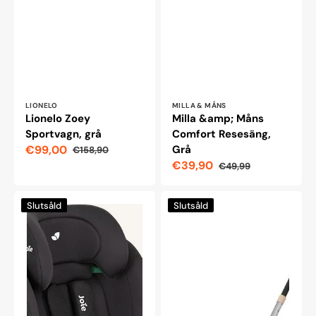
Leverantör:
Leverantör:
LIONELO
MILLA & MÅNS
Lionelo Zoey
Milla &amp; Måns
Sportvagn, grå
Comfort Resesäng,
€99,00
Grå
€158,90
Reapris
Ordinarie
€39,90
€49,99
pris
Reapris
Ordinarie
pris
Bilstol
Qplay
Slutsåld
Slutsåld
Joie
Stager
I-
3-
Bold,
i-
76
1
-
Trehjuling
150
&
cm,
Balanscykel,
Shale
Silver