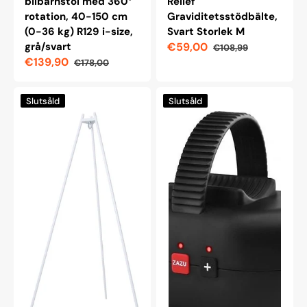
bilbarnstol med 360°
Relief
rotation, 40-150 cm
Graviditetsstödbälte,
(0-36 kg) R129 i-size,
Svart Storlek M
grå/svart
€59,00
€108,99
Reapris
Ordinarie
€139,90
€178,00
pris
Reapris
Ordinarie
pris
Membantu
Zazu
Slutsåld
Slutsåld
Premium
Robby
Cradle
Babygungan
Stand,
Vit