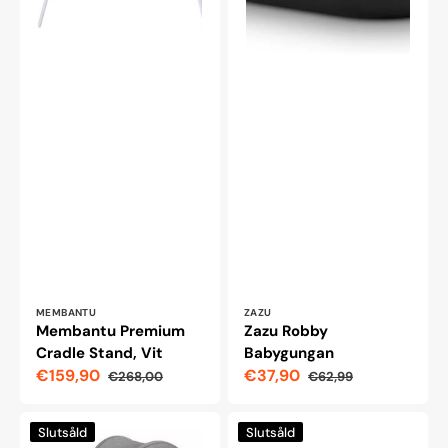
Leverantör:
Leverantör:
MEMBANTU
ZAZU
Membantu Premium
Zazu Robby
Cradle Stand, Vit
Babygungan
€159,90
€37,90
€268,00
€62,99
Reapris
Ordinarie
Reapris
Ordinarie
pris
pris
Lionelo
Milla
Slutsåld
Slutsåld
Zoey
&amp;