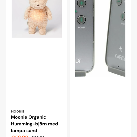
björn
Grå
med
lampa
sand
Leverantör:
MOONIE
Moonie Organic
Humming-björn med
lampa sand