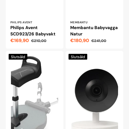
Leverantör:
Leverantör:
PHILIPS AVENT
MEMBANTU
Philips Avent
Membantu Babyvagga
SCD923/26 Babyvakt
Natur
€169,90
€180,90
€210,00
€241,00
Reapris
Ordinarie
Reapris
Ordinarie
pris
pris
Bumprider
Babyvakt
Slutsåld
Slutsåld
Seat
BabyOno
+
Smart
ståbrädesäte,
1514,
grå
vit