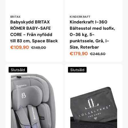
Leverantör:
Leverantör:
BRITAX
KINDERKRAFT
Babyskydd BRITAX
Kinderkraft I-360
RÖMER BABY-SAFE
Bältesstol med Isofix,
CORE - Från nyfödd
0-36 kg, 5-
till 83 cm, Space Black
punktssele, Grå, i-
€109,90
Size, Roterbar
€149,00
Reapris
Ordinarie
€179,90
€246,50
pris
Reapris
Ordinarie
pris
Bebelissimi
Lola&amp;Lykke®
Slutsåld
Slutsåld
Isofix
Core
bilbarnstol
Relief
med
Graviditetsstödbälte,
360°
Svart
rotation,
Storlek
40-
M
150
cm
(0-
36