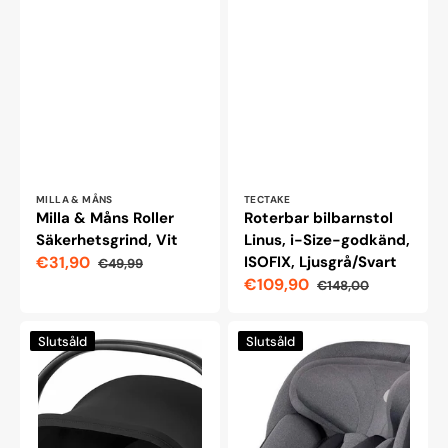
Leverantör:
Leverantör:
MILLA & MÅNS
TECTAKE
Milla & Måns Roller
Roterbar bilbarnstol
Säkerhetsgrind, Vit
Linus, i-Size-godkänd,
€31,90
ISOFIX, Ljusgrå/Svart
€49,99
Reapris
Ordinarie
€109,90
€148,00
pris
Reapris
Ordinarie
pris
Babyskydd
Kinderkraft
Slutsåld
Slutsåld
BRITAX
I-
RÖMER
360
BABY-
Bältesstol
SAFE
med
CORE
Isofix,