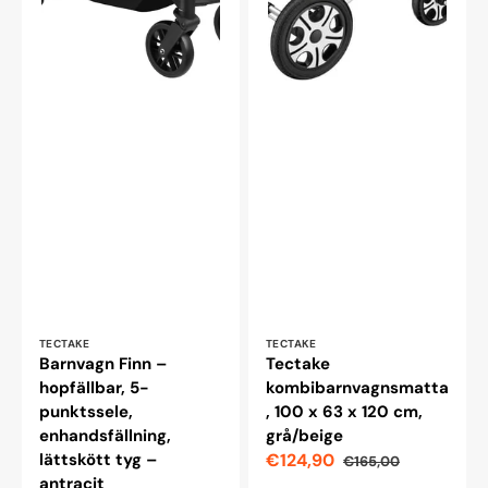
Leverantör:
Leverantör:
TECTAKE
TECTAKE
Barnvagn Finn –
Tectake
hopfällbar, 5-
kombibarnvagnsmatta
punktssele,
, 100 x 63 x 120 cm,
enhandsfällning,
grå/beige
lättskött tyg –
€124,90
€165,00
Reapris
Ordinarie
antracit