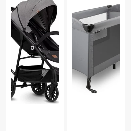
Sportvagn,
Måns
grå
Comfort
Resesäng,
Grå