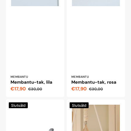
Leverantör:
Leverantör:
MEMBANTU
MEMBANTU
Membantu-tak, lila
Membantu-tak, rosa
€17,90
€17,90
€30,00
€30,00
Reapris
Ordinarie
Reapris
Ordinarie
pris
pris
Philips
Membantu
Slutsåld
Slutsåld
Avent
Babyvagga
SCD923/26
Natur
Babyvakt