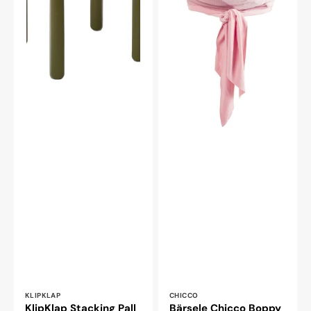
Leverantör:
Leverantör:
KLIPKLAP
CHICCO
KlipKlap Stacking Pall
Bärsele Chicco Boppy