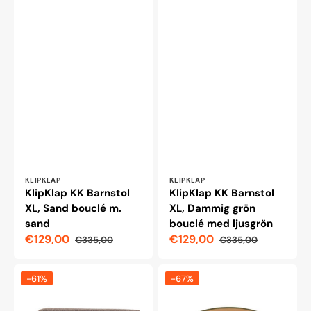
Leverantör:
Leverantör:
KLIPKLAP
KLIPKLAP
KlipKlap KK Barnstol
KlipKlap KK Barnstol
XL, Sand bouclé m.
XL, Dammig grön
sand
bouclé med ljusgrön
€129,00
€129,00
€335,00
€335,00
Reapris
Ordinarie
Reapris
Ordinarie
pris
pris
KlipKlap
KlipKlap
-61%
-67%
KK
lekmatta,
Barnstol
Raindance