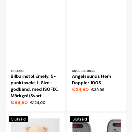
Leverantör:
Leverantör:
TECTAKE
ANGELSOUNDS
Bilbarnstol Emely, 5-
Angelsounds Hem
punktssele, i-Size-
Doppler 100S
godkänd, med ISOFIX,
€24,90
€39,99
Reapris
Ordinarie
Mörkgrå/Svart
pris
€89,90
€124,00
Reapris
Ordinarie
pris
Moonie
Capidi
Slutsåld
Slutsåld
Organic
2.0
Humming-
Babyvakt,