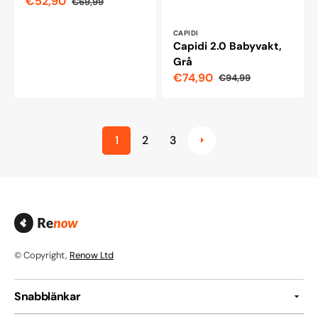
€52,90
€69,99
Reapris
Ordinarie
pris
Leverantör:
CAPIDI
Capidi 2.0 Babyvakt,
Grå
€74,90
€94,99
Reapris
Ordinarie
pris
1
2
3
© Copyright,
Renow Ltd
Snabblänkar