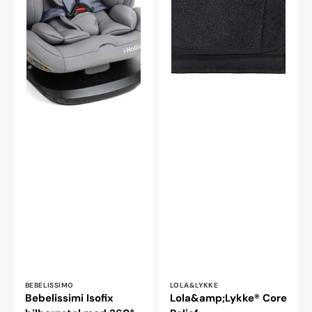
kg)
R129
i-
size,
grå/svart
Leverantör:
Leverantör:
BEBELISSIMO
LOLA&LYKKE
Bebelissimi Isofix
Lola&amp;Lykke® Core