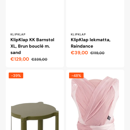
Leverantör:
Leverantör:
KLIPKLAP
KLIPKLAP
KlipKlap KK Barnstol
KlipKlap lekmatta,
XL, Brun bouclé m.
Raindance
sand
€39,00
€119,00
Reapris
Ordinarie
€129,00
€335,00
pris
Reapris
Ordinarie
pris
KlipKlap
Bärsele
-39%
-48%
Stacking
Chicco
Pall
Boppy
Olivgrön
Comfyhug