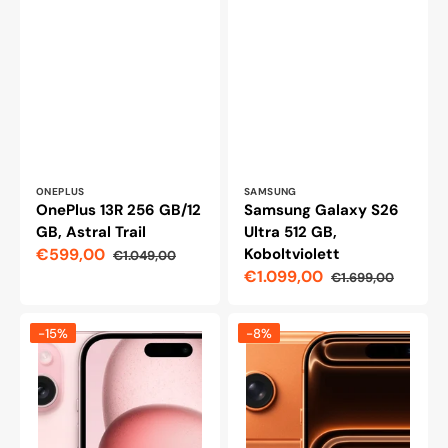
Leverantör:
Leverantör:
ONEPLUS
SAMSUNG
OnePlus 13R 256 GB/12
Samsung Galaxy S26
GB, Astral Trail
Ultra 512 GB,
€599,00
Koboltviolett
€1.049,00
Reapris
Ordinarie
€1.099,00
€1.699,00
pris
Reapris
Ordinarie
pris
Apple
Apple
-15%
-8%
iPhone
iPhone
15
17
Plus
Pro
256
5G,
GB
1
telefon,
tum,