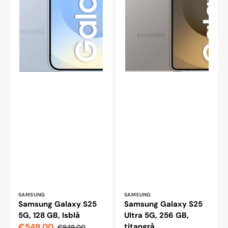
Leverantör:
Leverantör:
SAMSUNG
SAMSUNG
Samsung Galaxy S25
Samsung Galaxy S25
5G, 128 GB, Isblå
Ultra 5G, 256 GB,
€549,00
titangrå
€949,00