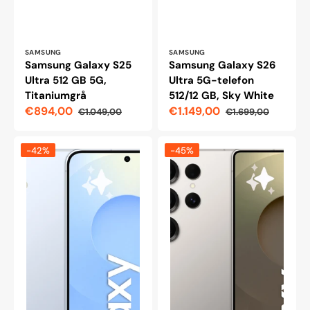
Leverantör:
Leverantör:
SAMSUNG
SAMSUNG
Samsung Galaxy S25
Samsung Galaxy S26
Ultra 512 GB 5G,
Ultra 5G-telefon
Titaniumgrå
512/12 GB, Sky White
€894,00
€1.149,00
€1.049,00
€1.699,00
Reapris
Ordinarie
Reapris
Ordinarie
pris
pris
Samsung
Samsung
-42%
-45%
Galaxy
Galaxy
S25
S25
5G,
Ultra
128
5G,
GB,
256
Isblå
GB,
titangrå