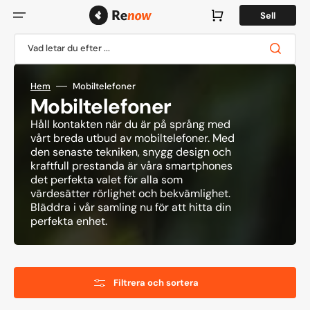
Hoppa
till
Varukorg
Sell
innehåll
Vad letar du efter ...
Hem
Mobiltelefoner
Kollektion:
Mobiltelefoner
Håll kontakten när du är på språng med
vårt breda utbud av mobiltelefoner. Med
den senaste tekniken, snygg design och
kraftfull prestanda är våra smartphones
det perfekta valet för alla som
värdesätter rörlighet och bekvämlighet.
Bläddra i vår samling nu för att hitta din
perfekta enhet.
Filtrera och sortera