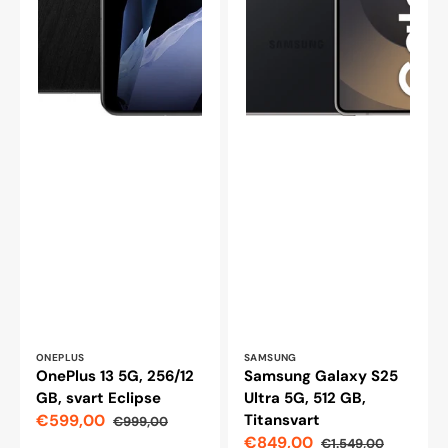
Leverantör:
Leverantör:
ONEPLUS
SAMSUNG
OnePlus 13 5G, 256/12
Samsung Galaxy S25
GB, svart Eclipse
Ultra 5G, 512 GB,
€599,00
Titansvart
€999,00
Reapris
Ordinarie
€849,00
€1.549,00