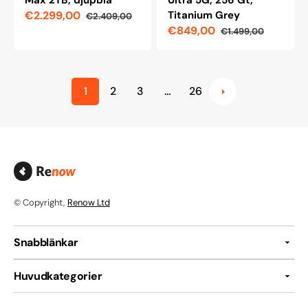
Max 2TB, djupblå
Ultra 5G, 256 Gt,
€2.299,00
Titanium Grey
€2.409,00
Reapris
Ordinarie
€849,00
€1.499,00
pris
Reapris
Ordinarie
pris
1
2
3
…
26
© Copyright,
Renow Ltd
Snabblänkar
Huvudkategorier