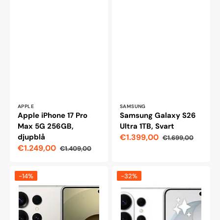
Leverantör:
Leverantör:
APPLE
SAMSUNG
Apple iPhone 17 Pro
Samsung Galaxy S26
Max 5G 256GB,
Ultra 1TB, Svart
djupblå
€1.399,00
€1.699,00
Reapris
Ordinarie
€1.249,00
€1.409,00
pris
Reapris
Ordinarie
pris
Samsung
Samsung
-14%
-32%
Galaxy
Galaxy
S25
S26
Ultra
Ultra
512
5G-
GB
telefon