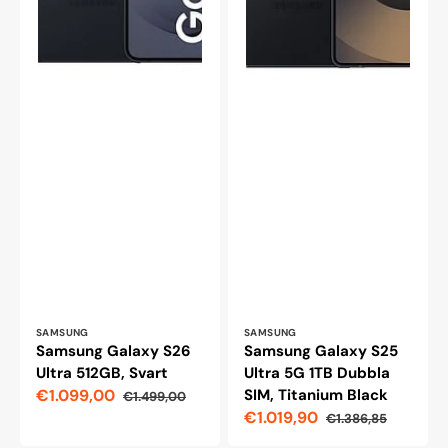
Leverantör:
Leverantör:
SAMSUNG
SAMSUNG
Samsung Galaxy S26
Samsung Galaxy S25
Ultra 512GB, Svart
Ultra 5G 1TB Dubbla
€1.099,00
SIM, Titanium Black
€1.499,00
Reapris
Ordinarie
€1.019,90
€1.386,85
pris
Reapris
Ordinarie
pris