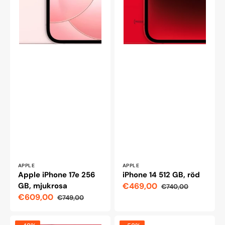
Leverantör:
Leverantör:
APPLE
APPLE
Apple iPhone 17e 256
iPhone 14 512 GB, röd
GB, mjukrosa
€469,00
€740,00
Reapris
Ordinarie
€609,00
€749,00
pris
Reapris
Ordinarie
pris
Apple
Samsung