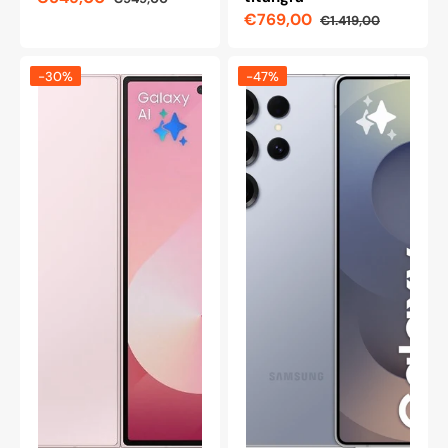
Reapris
Ordinarie
€769,00
€1.419,00
pris
Reapris
Ordinarie
pris
Samsung
Samsung
-30%
-47%
Galaxy
Galaxy
Z
S25
Fold6
Ultra
5G,
256
256/12
GB,
GB,
Titanium
rosa
Silverblå