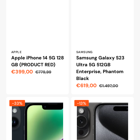
Leverantör:
Leverantör:
APPLE
SAMSUNG
Apple iPhone 14 5G 128
Samsung Galaxy S23
GB (PRODUCT RED)
Ultra 5G 512GB
€399,00
Enterprise, Phantom
€779,99
Reapris
Ordinarie
Black
pris
€619,00
€1.497,00
Reapris
Ordinarie
pris
iPhone
iPhone
-33%
-13%
14
15
5G
Pro
128GB
256
Midnatt
GB,
svart
titan