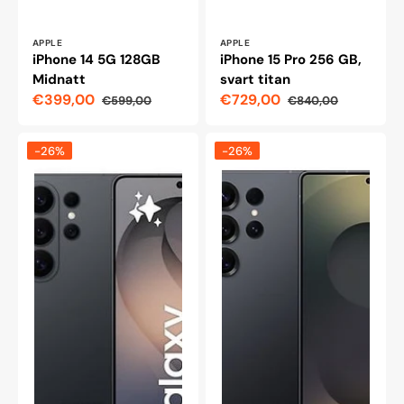
Leverantör:
Leverantör:
APPLE
APPLE
iPhone 14 5G 128GB
iPhone 15 Pro 256 GB,
Midnatt
svart titan
€399,00
€729,00
€599,00
€840,00
Reapris
Ordinarie
Reapris
Ordinarie
pris
pris
Samsung
Samsung
-26%
-26%
Galaxy
Galaxy
S26
S25
Ultra
Ultra
512GB,
5G
Svart
1TB
Dubbla
SIM,
Titanium
Black