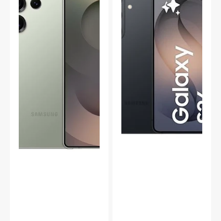
12
Svart
GB/1
TB,
Titanium
Jade
Green