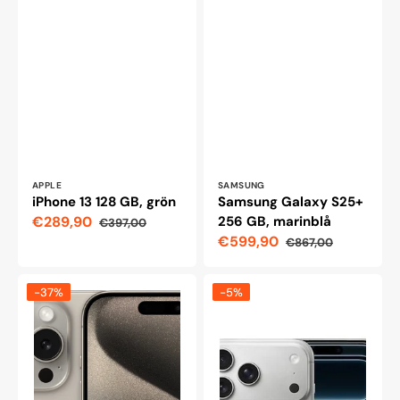
Leverantör:
Leverantör:
APPLE
SAMSUNG
iPhone 13 128 GB, grön
Samsung Galaxy S25+
€289,90
256 GB, marinblå
€397,00
Reapris
Ordinarie
€599,90
€867,00
pris
Reapris
Ordinarie
pris
Apple
Apple
-37%
-5%
iPhone
iPhone
15
17
Pro
Pro
256
Max
GB,
512
Naturlig
GB