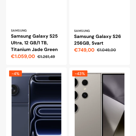
Leverantör:
Leverantör:
SAMSUNG
SAMSUNG
Samsung Galaxy S25
Samsung Galaxy S26
Ultra, 12 GB/1 TB,
256GB, Svart
Titanium Jade Green
€749,00
€1.049,00
Reapris
Ordinarie
€1.059,00
€1.261,49
pris
Reapris
Ordinarie
pris
Apple
Samsung
-4%
-43%
iPhone
Galaxy
17
S24
Pro
Ultra
Max
5G,
2TB,
256
djupblå
Gt,
Titanium
Grey