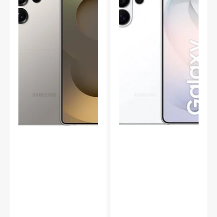
5G,
512/12
Titaniumgrå
GB,
Sky
White