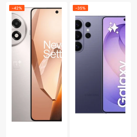
OnePlus
Samsung
-42%
-35%
13R
Galaxy
256
S26
GB/12
Ultra
GB,
512
Astral
GB,
Trail
Koboltviolett