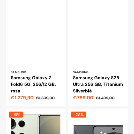
Leverantör:
Leverantör:
SAMSUNG
SAMSUNG
Samsung Galaxy Z
Samsung Galaxy S25
Fold6 5G, 256/12 GB,
Ultra 256 GB, Titanium
rosa
Silverblå
€1.279,90
€789,00
€1.839,00
€1.499,00
Reapris
Ordinarie
Reapris
Ordinarie
pris
pris
Samsung
Samsung
-16%
-28%
Galaxy
Galaxy
S25
S26
Ultra,
256GB,