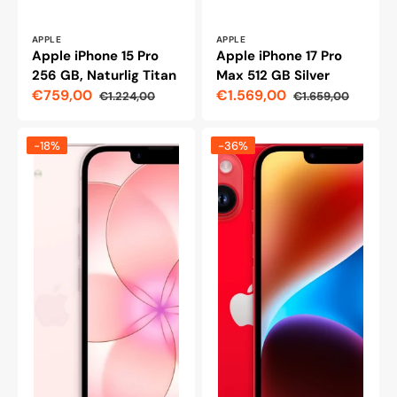
Leverantör:
Leverantör:
APPLE
APPLE
Apple iPhone 15 Pro
Apple iPhone 17 Pro
256 GB, Naturlig Titan
Max 512 GB Silver
€759,00
€1.569,00
€1.224,00
€1.659,00
Reapris
Ordinarie
Reapris
Ordinarie
pris
pris
Apple
iPhone
-18%
-36%
iPhone
14
17e
512
256
GB,
GB,
röd
mjukrosa