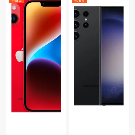
-48%
-58%
iPhone
Galaxy
14
S23
5G
Ultra
128
5G
GB
512GB
(PRODUCT
Enterprise,
RED)
Phantom
Black