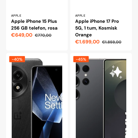
Leverantör:
Leverantör:
APPLE
APPLE
Apple iPhone 15 Plus
Apple iPhone 17 Pro
256 GB telefon, rosa
5G, 1 tum, Kosmisk
€649,00
Orange
€770,00
Reapris
Ordinarie
€1.699,00
€1.859,00
pris
Reapris
Ordinarie
pris
OnePlus
Samsung
-40%
-45%
13
Galaxy
5G,
S25
256/12
Ultra
GB,
5G,
svart
512
Eclipse
GB,
Titansvart