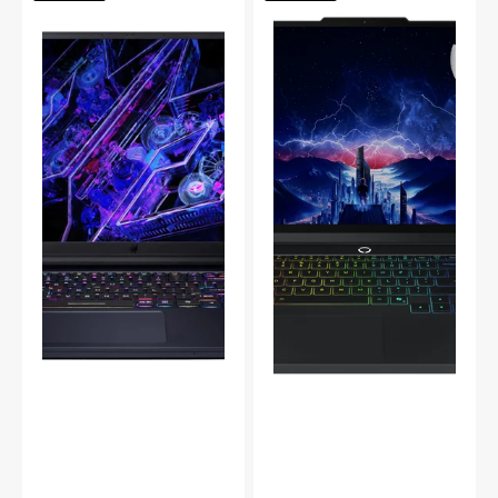
Helios
Pro
16
5i
16"
16"
Intel
Core
Ultra
9-
275HX
RTX5070Ti
83LU000NMX