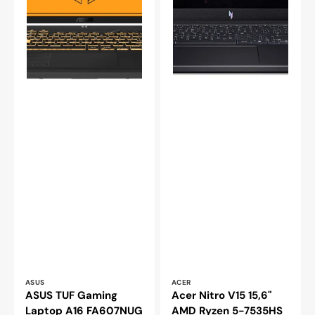
Leverantör:
Leverantör:
ASUS
ACER
ASUS TUF Gaming
Acer Nitro V15 15,6"
Laptop A16 FA607NUG
AMD Ryzen 5-7535HS