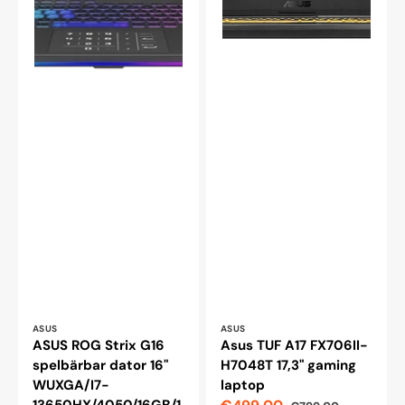
Leverantör:
Leverantör:
ASUS
ASUS
ASUS ROG Strix G16
Asus TUF A17 FX706II-
spelbärbar dator 16"
H7048T 17,3" gaming
WUXGA/I7-
laptop