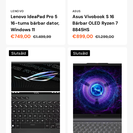
Leverantör:
Leverantör:
LENOVO
ASUS
Lenovo IdeaPad Pro 5
Asus Vivobook S 16
16-tums bärbar dator,
Bärbar OLED Ryzen 7
Windows 11
8845HS
€749,00
€899,00
€1.499,99
€1.299,00
Reapris
Ordinarie
Reapris
Ordinarie
pris
pris
ASUS
Lenovo
Slutsåld
Slutsåld
ROG
LOQ
Zephyrus
Essential
G15
15ARP10
15.6WQHD/R7-
15,6"
6800HS/3060/16GB/1024SSD
bärbar
(GA503RM)
dator,
Ryzen
5
7535HS
RTX
3050