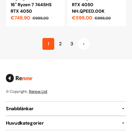
16" Ryzen 7 7445HS
RTX 4050
RTX 4050
NH.QPEED.00K
€749,90
€599,00
€999,00
€999,00
Reapris
Ordinarie
Reapris
Ordinarie
pris
pris
1
2
3
© Copyright,
Renow Ltd
Snabblänkar
Huvudkategorier