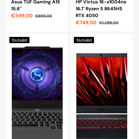
Asus TUF Gaming A15
HP Victus 16-s1004no
15,6"
16.1" Ryzen 5 8645HS
€599,00
RTX 4050
€899,00
Reapris
Ordinarie
€749,00
€1.299,00
pris
Reapris
Ordinarie
pris
Lenovo
Acer
Slutsåld
Slutsåld
LOQ
Nitro
15
5
15APR9
AN515-
15,6"
45-
Gaminglaptop,
R0J5
Ryzen
Gaminglaptop
7
7435HS
RTX
4070