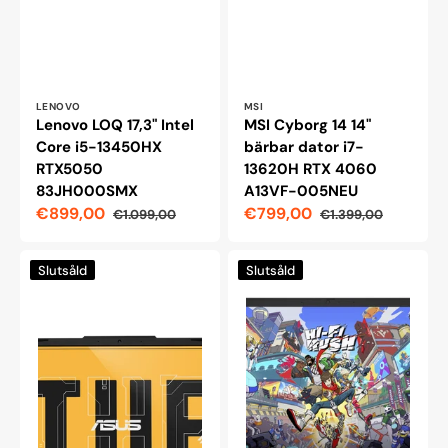
Leverantör:
Leverantör:
LENOVO
MSI
Lenovo LOQ 17,3" Intel
MSI Cyborg 14 14"
Core i5-13450HX
bärbar dator i7-
RTX5050
13620H RTX 4060
83JH000SMX
A13VF-005NEU
€899,00
€799,00
€1.099,00
€1.399,00
Reapris
Ordinarie
Reapris
Ordinarie
pris
pris
Asus
HP
Slutsåld
Slutsåld
TUF
Victus
Gaming
16-
A15
s1004no
15,6"
16.1"
Ryzen
5
8645HS
RTX
4050