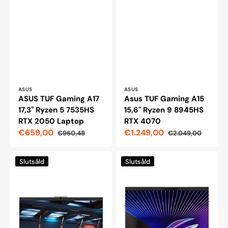
Leverantör:
Leverantör:
ASUS
ASUS
ASUS TUF Gaming A17
Asus TUF Gaming A15
17,3" Ryzen 5 7535HS
15,6" Ryzen 9 8945HS
RTX 2050 Laptop
RTX 4070
€659,00
€1.249,00
€960,48
€2.049,00
Reapris
Ordinarie
Reapris
Ordinarie
pris
pris
Gigabyte
ASUS
Slutsåld
Slutsåld
G7
ROG
MF-
Zephyrus
E2EE213SD
G14
spelbärbar
14"
dator
WUXGA/R7-
7735HS/3050/16GB/512SSD
(GA402NJ)