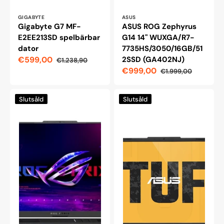
Leverantör:
Leverantör:
GIGABYTE
ASUS
Gigabyte G7 MF-
ASUS ROG Zephyrus
E2EE213SD spelbärbar
G14 14" WUXGA/R7-
dator
7735HS/3050/16GB/51
€599,00
2SSD (GA402NJ)
€1.238,90
Reapris
Ordinarie
€999,00
€1.999,00
pris
Reapris
Ordinarie
pris
ASUS
Asus
Slutsåld
Slutsåld
ROG
TUF
Strix
A17
G16
FX706II-
spelbärbar
H7048T
dator
17,3"
16"
gaming
WUXGA/I7-
laptop
13650HX/4050/16GB/1024SSD
(G614JU)