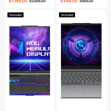
€1.199,00
€649,00
€2.099,00
€899,00
Reapris
Ordinarie
Reapris
Ordinarie
pris
pris
Asus
Lenovo
Slutsåld
Slutsåld
ROG
LOQ
Strix
15,6"
G16
bärbar
16"
dator
spelbärbar
Intel
dator,
Core
Ryzen
i5-
9
12450HX
9955HX
RTX
RTX
3050
5070Ti
83LK00B3MX