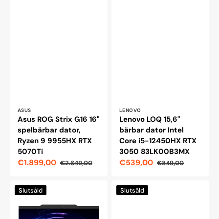
Leverantör:
Leverantör:
ASUS
LENOVO
Asus ROG Strix G16 16"
Lenovo LOQ 15,6"
spelbärbar dator,
bärbar dator Intel
Ryzen 9 9955HX RTX
Core i5-12450HX RTX
5070Ti
3050 83LK00B3MX
€1.899,00
€539,00
€2.649,00
€849,00
Reapris
Ordinarie
Reapris
Ordinarie
pris
pris
Lenovo
MSI
Slutsåld
Slutsåld
LOQ
Cyborg
17,3"
14
Intel
14"