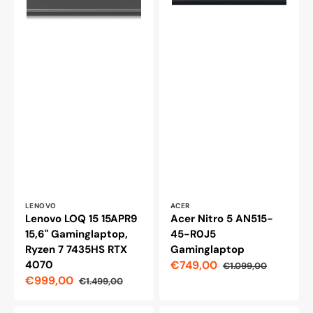
Leverantör:
Leverantör:
LENOVO
ACER
Lenovo LOQ 15 15APR9
Acer Nitro 5 AN515-
15,6" Gaminglaptop,
45-R0J5
Ryzen 7 7435HS RTX
Gaminglaptop
4070
€749,00
€1.099,00
Reapris
Ordinarie
€999,00
€1.499,00
pris
Reapris
Ordinarie
pris
ASUS
Asus