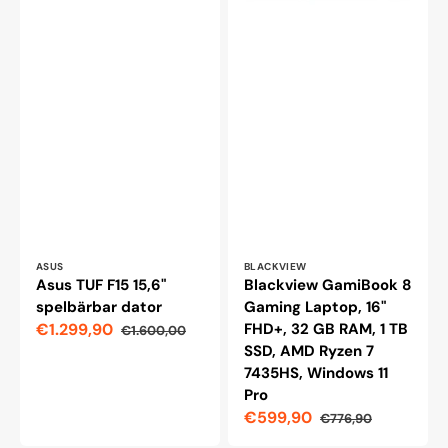
11
Pro
Leverantör:
Leverantör:
ASUS
BLACKVIEW
Asus TUF F15 15,6"
Blackview GamiBook 8
spelbärbar dator
Gaming Laptop, 16"
€1.299,90
FHD+, 32 GB RAM, 1 TB
€1.600,00
Reapris
Ordinarie
SSD, AMD Ryzen 7
pris
7435HS, Windows 11
Pro
€599,90
€776,90
Reapris
Ordinarie
pris