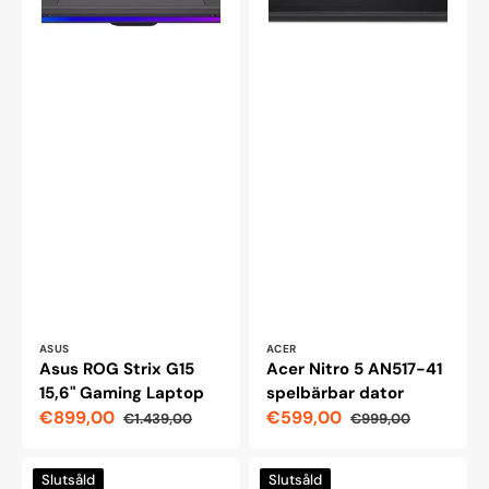
Leverantör:
Leverantör:
ASUS
ACER
Asus ROG Strix G15
Acer Nitro 5 AN517-41
15,6" Gaming Laptop
spelbärbar dator
€899,00
€599,00
€1.439,00
€999,00
Reapris
Ordinarie
Reapris
Ordinarie
pris
pris
Acer
Lenovo
Slutsåld
Slutsåld
Predator
Legion