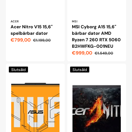
Leverantör:
Leverantör:
ACER
MSI
Acer Nitro V15 15,6"
MSI Cyborg A15 15,6"
spelbärbar dator
bärbar dator AMD
€799,00
Ryzen 7 260 RTX 5060
€1.199,00
Reapris
Ordinarie
B2HWFKG-001NEU
pris
€999,00
€1.549,00
Reapris
Ordinarie
pris
ASUS
Acer
Slutsåld
Slutsåld
TUF
Nitro
Gaming
V15
Laptop
15,6"
A16
AMD
FA607NUG
Ryzen
16"
5-
Ryzen
7535HS
7
RTX
7445HS
4050
RTX
NH.QPEED.00K
4050