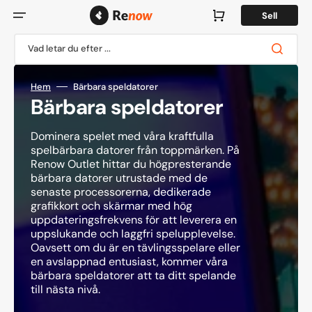
Hoppa
till
Varukorg
Sell
innehåll
Vad letar du efter ...
Hem
Bärbara speldatorer
Kollektion:
Bärbara speldatorer
Dominera spelet med våra kraftfulla
spelbärbara datorer från toppmärken. På
Renow Outlet hittar du högpresterande
bärbara datorer utrustade med de
senaste processorerna, dedikerade
grafikkort och skärmar med hög
uppdateringsfrekvens för att leverera en
uppslukande och laggfri spelupplevelse.
Oavsett om du är en tävlingsspelare eller
en avslappnad entusiast, kommer våra
bärbara speldatorer att ta ditt spelande
till nästa nivå.