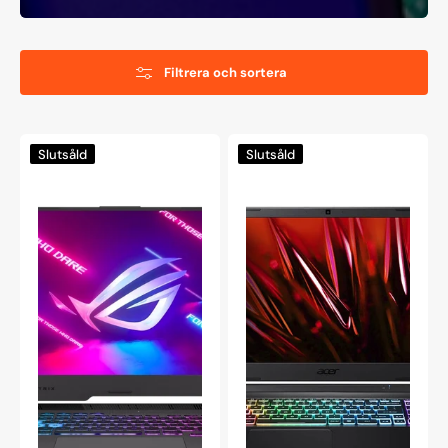
Filtrera och sortera
Asus
Acer
Slutsåld
Slutsåld
ROG
Nitro
Strix
5
G15
AN517-
15,6"
41
Gaming
spelbärbar
Laptop
dator