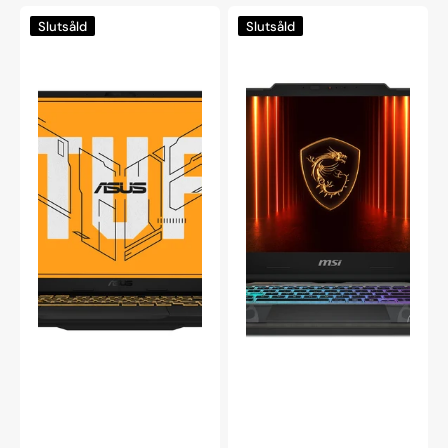
Asus
MSI
Slutsåld
Slutsåld
TUF
Cyborg
Gaming
15
F16
B2RWEKG-
16"
005NEU
Intel
15.6"
Core
Gaming
i5-
Bärbar
13450HX
Dator
RTX5050