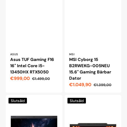
Leverantör:
Leverantör:
ASUS
MSI
Asus TUF Gaming F16
MSI Cyborg 15
16" Intel Core i5-
B2RWEKG-005NEU
13450HX RTX5050
15.6" Gaming Bärbar
€999,00
Dator
€1.499,00
Reapris
Ordinarie
€1.049,90
€1.399,00
pris
Reapris
Ordinarie
pris
Acer
MSI
Slutsåld
Slutsåld
Nitro
Cyborg
V15
A15
15,6"
15,6"
spelbärbar
bärbar
dator
dator