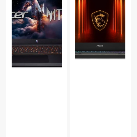
AMD
Ryzen
7
260
RTX
5060
B2HWFKG-
001NEU