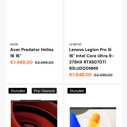
Leverantör:
Leverantör:
ACER
LENOVO
Acer Predator Helios
Lenovo Legion Pro 5i
16 16"
16" Intel Core Ultra 9-
€1.499,00
275HX RTX5070Ti
€2.599,00
Reapris
Ordinarie
83LU000NMX
pris
€1.848,00
€2.599,00
Reapris
Ordinarie
pris
Lenovo
Asus
Slutsåld
Pre-Owned
Slutsåld
IdeaPad
Vivobook
Pro
S
5
16
16-
Bärbar
tums
OLED
bärbar
Ryzen