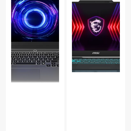
Core
bärbar
i5-
dator
13450HX
i7-
RTX5050
13620H
83JH000SMX
RTX
4060
A13VF-
005NEU