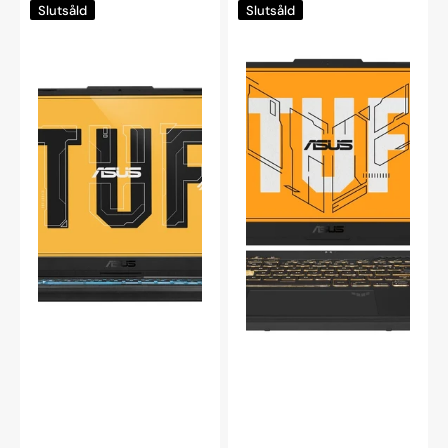
Slutsåld
Slutsåld
TUF
TUF
Gaming
Gaming
A17
A15
17,3"
15,6"
Ryzen
Ryzen
5
9
7535HS
8945HS
RTX
RTX
2050
4070
Laptop